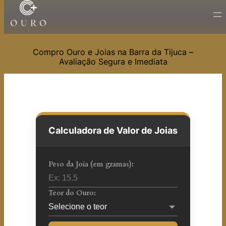
Pular
para
o
Compro Ouro e Joias na Barra da Tijuca –
conteúdo
Avaliação Segura e Imediata
Calculadora de Valor de Joias
Peso da Joia (em gramas):
Teor do Ouro: