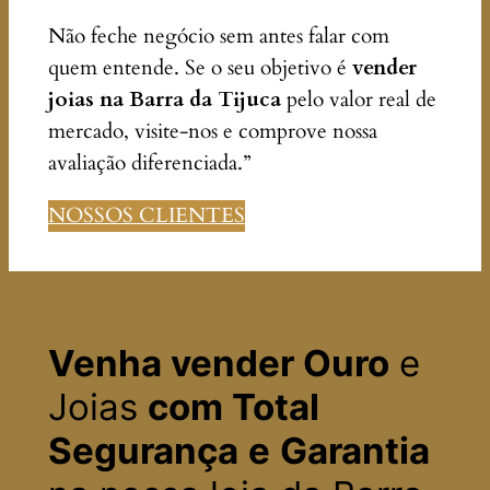
Não feche negócio sem antes falar com
quem entende. Se o seu objetivo é
vender
joias na Barra da Tijuca
pelo valor real de
mercado, visite-nos e comprove nossa
avaliação diferenciada.”
NOSSOS CLIENTES
Venha vender Ouro
e
Joias
com Total
Segurança
e
Garantia