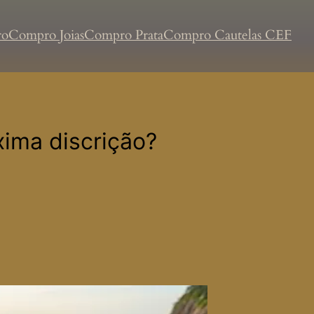
ro
Compro Joias
Compro Prata
Compro Cautelas CEF
ima discrição?