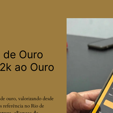
 de Ouro
22k ao Ouro
de ouro, valorizando desde
s referência no Rio de