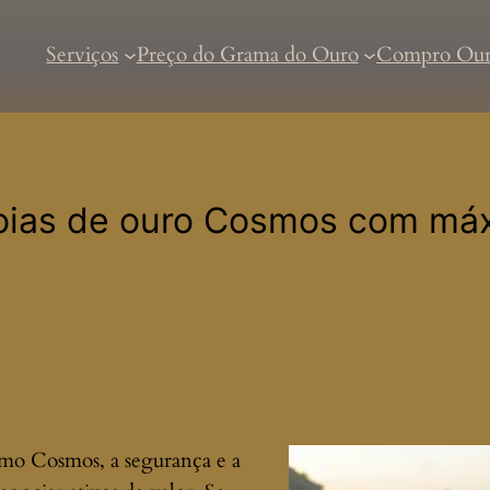
Serviços
Preço do Grama do Ouro
Compro Ou
oias de ouro Cosmos com máx
omo Cosmos, a segurança e a