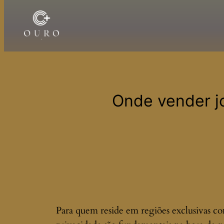
Pular
para
o
conteúdo
Onde vender j
Para quem reside em regiões exclusivas c