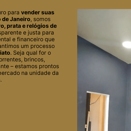
uro para
vender suas
 de Janeiro
, somos
o, prata e relógios de
parente e justa para
ntal e financeiro que
arantimos um processo
iato
. Seja qual for o
orrentes, brincos,
ante – estamos prontos
mercado na unidade da
.