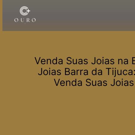
Pular
para
o
conteúdo
Venda Suas Joias na 
Joias Barra da Tijuc
Venda Suas Joias