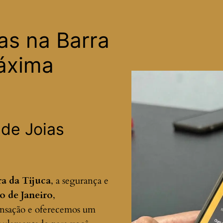
as na Barra
áxima
 de Joias
ra da Tijuca
, a segurança e
o de Janeiro
,
ansação e oferecemos um