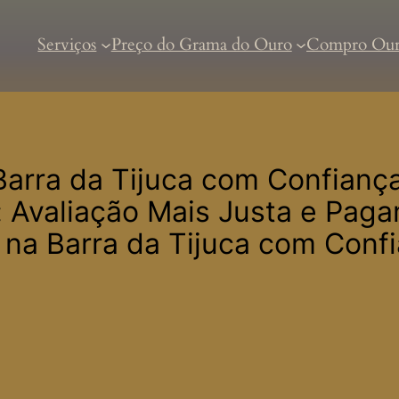
Serviços
Preço do Grama do Ouro
Compro Ou
Barra da Tijuca com Confian
a: Avaliação Mais Justa e Pag
 na Barra da Tijuca com Conf