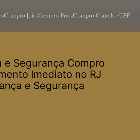
ro
Compro Joias
Compro Prata
Compro Cautelas CEF
ça e Segurança Compro
amento Imediato no RJ
iança e Segurança