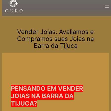
Pular
para
o
conteúdo
Vender Joias: Avaliamos e
Compramos suas Joias na
Barra da Tijuca
Ouro Rio de Janeiro — Visão geral
PENSANDO EM VENDER
JOIAS NA BARRA DA
TIJUCA?