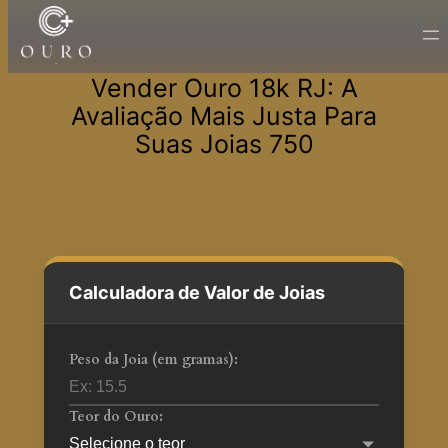
Pular
para
Vender Ouro 18k RJ: A
o
Avaliação Mais Justa Para
conteúdo
Suas Joias 750
Calculadora de Valor de Joias
Peso da Joia (em gramas):
Teor do Ouro: