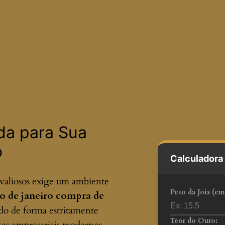
ada para Sua
o
Calculadora 
valiosos exige um ambiente
Peso da Joia (em
io de janeiro compra de
do de forma estritamente
Teor do Ouro: