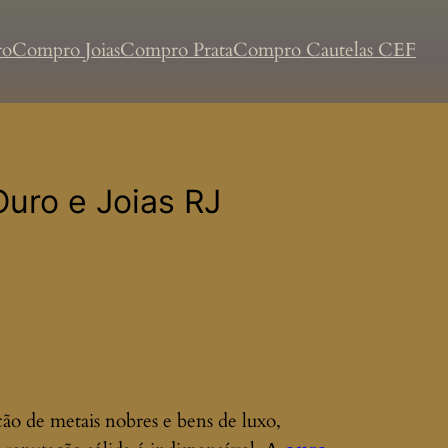
ro
Compro Joias
Compro Prata
Compro Cautelas CEF
uro e Joias RJ
ão de metais nobres e bens de luxo,